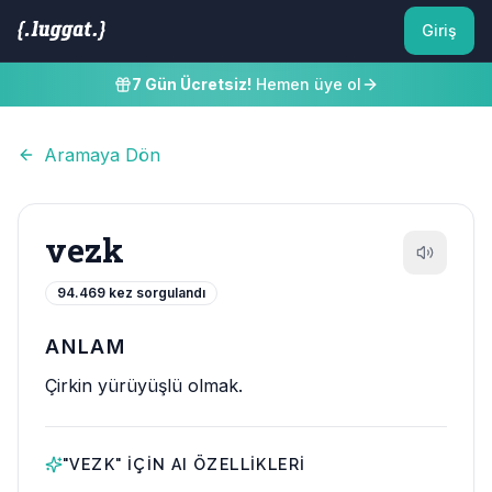
Giriş
7 Gün Ücretsiz!
Hemen üye ol
Aramaya Dön
vezk
94.469
kez sorgulandı
ANLAM
Çirkin yürüyüşlü olmak.
"
VEZK
" IÇIN AI ÖZELLIKLERI