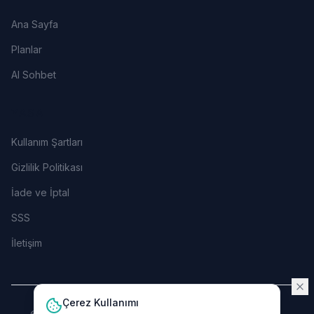
Ana Sayfa
Planlar
AI Sohbet
YASAL
Kullanım Şartları
Gizlilik Politikası
İade ve İptal
SSS
İletişim
Çerez Kullanımı