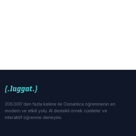
206.000'den fazla kelime ile Osmanlıca öğrenmenin en
modern ve etkili yolu. AI destekli örnek cümleler ve
interaktif öğrenme deneyimi.
ÜRÜN