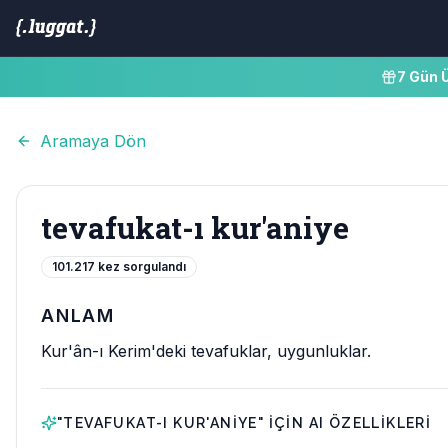
7 Gün 
Aramaya Dön
tevafukat-ı kur'aniye
101.217
kez sorgulandı
ANLAM
Kur'ân-ı Kerim'deki tevafuklar, uygunluklar.
"
TEVAFUKAT-I KUR'ANIYE
" IÇIN AI ÖZELLIKLERI