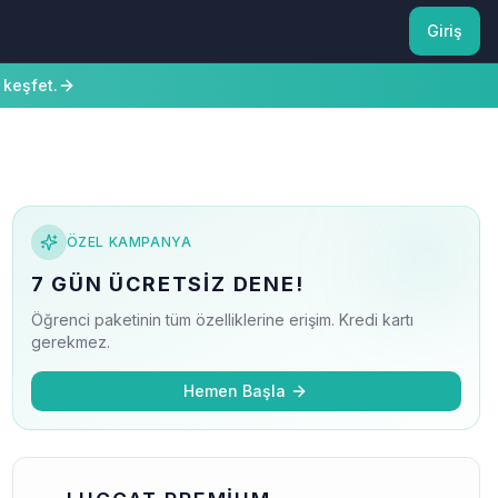
Giriş
 keşfet.
ÖZEL KAMPANYA
7 GÜN ÜCRETSIZ DENE!
Öğrenci paketinin tüm özelliklerine erişim. Kredi kartı
gerekmez.
Hemen Başla