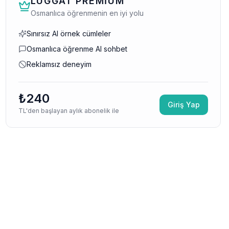
LUGGAT PREMIUM
Osmanlıca öğrenmenin en iyi yolu
Sınırsız AI örnek cümleler
Osmanlıca öğrenme AI sohbet
Reklamsız deneyim
₺240
Giriş Yap
TL'den başlayan aylık abonelik ile