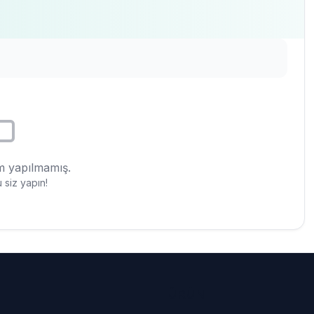
 yapılmamış.
 siz yapın!
ÜRÜN