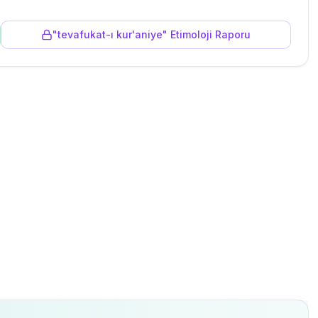
"
tevafukat-ı kur'aniye
" Etimoloji Raporu