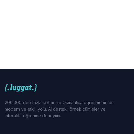
206.000'den fazla kelime ile Osmanlıca öğrenmenin en
modern ve etkili yolu. AI destekli örnek cümleler ve
interaktif öğrenme deneyimi.
ÜRÜN