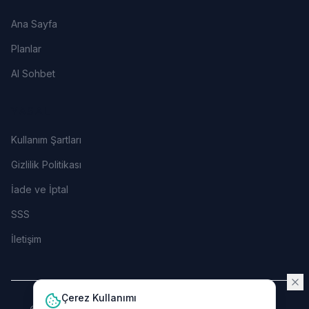
Ana Sayfa
Planlar
AI Sohbet
YASAL
Kullanım Şartları
Gizlilik Politikası
İade ve İptal
SSS
İletişim
Çerez Kullanımı