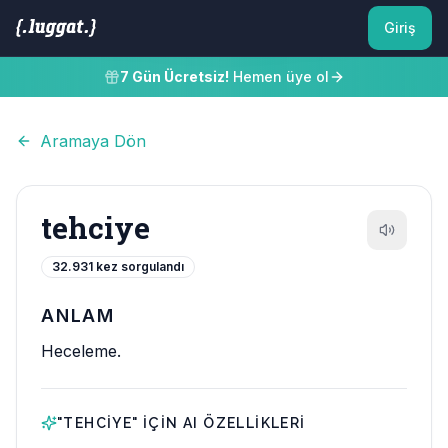
Giriş
7 Gün Ücretsiz!
Hemen üye ol
Aramaya Dön
tehciye
32.931
kez sorgulandı
ANLAM
Heceleme.
"
TEHCIYE
" IÇIN AI ÖZELLIKLERI