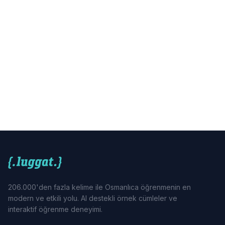
206.000'den fazla kelime ile Osmanlıca öğrenmenin en
modern ve etkili yolu. AI destekli örnek cümleler ve
interaktif öğrenme deneyimi.