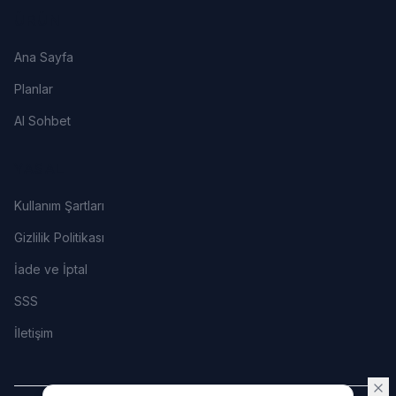
ÜRÜN
Ana Sayfa
Planlar
AI Sohbet
YASAL
Kullanım Şartları
Gizlilik Politikası
İade ve İptal
SSS
İletişim