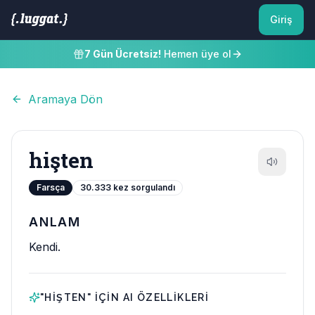
Giriş
7 Gün Ücretsiz!
Hemen üye ol
Aramaya Dön
hişten
Farsça
30.333
kez sorgulandı
ANLAM
Kendi.
"
HIŞTEN
" IÇIN AI ÖZELLIKLERI