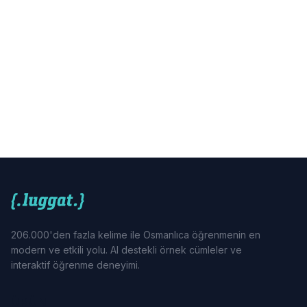
206.000'den fazla kelime ile Osmanlıca öğrenmenin en
modern ve etkili yolu. AI destekli örnek cümleler ve
interaktif öğrenme deneyimi.
ÜRÜN