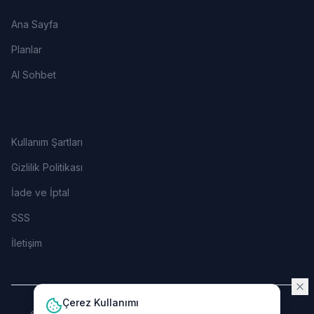
Ana Sayfa
Planlar
AI Sohbet
YASAL
Kullanım Şartları
Gizlilik Politikası
İade ve İptal
SSS
İletişim
Çerez Kullanımı