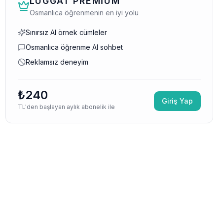
LUGGAT PREMIUM
Osmanlıca öğrenmenin en iyi yolu
Sınırsız AI örnek cümleler
Osmanlıca öğrenme AI sohbet
Reklamsız deneyim
₺240
Giriş Yap
TL'den başlayan aylık abonelik ile