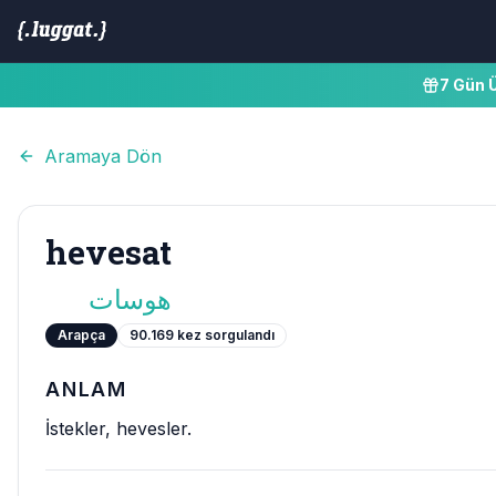
7 Gün 
Aramaya Dön
hevesat
هوسات
Arapça
90.169
kez sorgulandı
ANLAM
İstekler, hevesler.