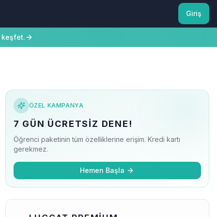
Giriş
 keşfet.
ÖZEL KAMPANYA
7 GÜN ÜCRETSIZ DENE!
Öğrenci paketinin tüm özelliklerine erişim. Kredi kartı
gerekmez.
Hemen Başla