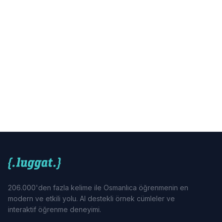
206.000'den fazla kelime ile Osmanlıca öğrenmenin en
modern ve etkili yolu. AI destekli örnek cümleler ve
interaktif öğrenme deneyimi.