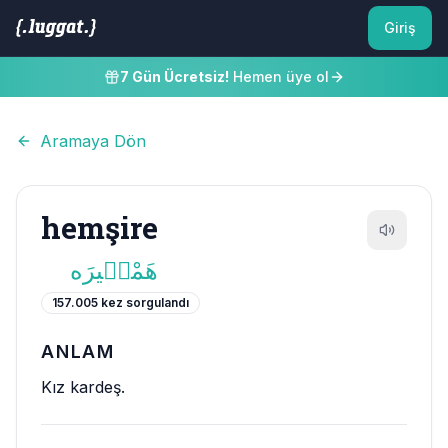
Giriş
7 Gün Ücretsiz!
Hemen üye ol
Aramaya Dön
hemşire
هَمْش۪يرَه
157.005
kez sorgulandı
ANLAM
Kız kardeş.