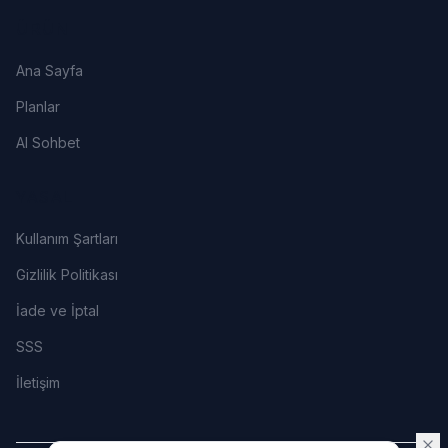
ÜRÜN
Ana Sayfa
Planlar
AI Sohbet
YASAL
Kullanım Şartları
Gizlilik Politikası
İade ve İptal
SSS
İletişim