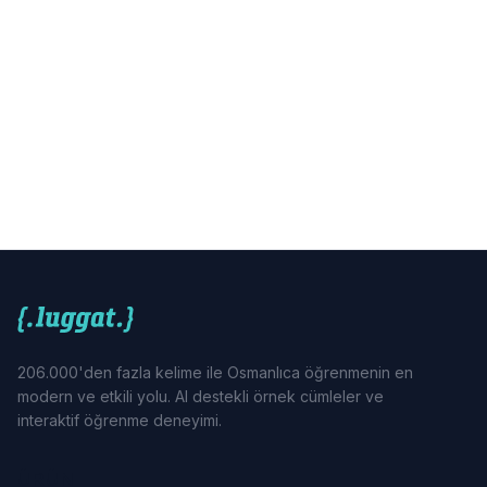
206.000'den fazla kelime ile Osmanlıca öğrenmenin en
modern ve etkili yolu. AI destekli örnek cümleler ve
interaktif öğrenme deneyimi.
ÜRÜN