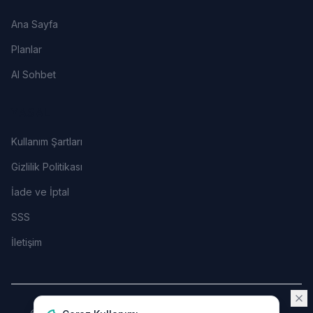
Ana Sayfa
Planlar
AI Sohbet
YASAL
Kullanım Şartları
Gizlilik Politikası
İade ve İptal
SSS
İletişim