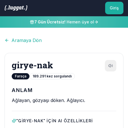
Giriş
7 Gün Ücretsiz!
Hemen üye ol
Aramaya Dön
girye-nak
Farsça
189.291
kez sorgulandı
ANLAM
Ağlayan, gözyaşı döken. Ağlayıcı.
"
GIRYE-NAK
" IÇIN AI ÖZELLIKLERI