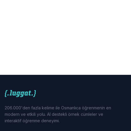
206.000'den fazla kelime ile Osmanlıca öğrenmenin en
modern ve etkili yolu. AI destekli örnek cümleler ve
interaktif öğrenme deneyimi.