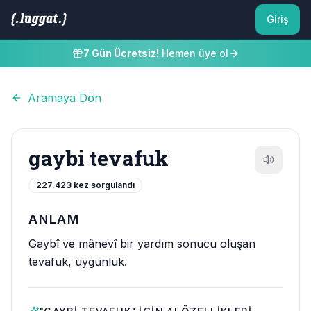
Giriş
7 Gün Ücretsiz!
Hemen üye ol
Aramaya Dön
gaybi tevafuk
227.423
kez sorgulandı
ANLAM
Gaybî ve mânevî bir yardım sonucu oluşan
tevafuk, uygunluk.