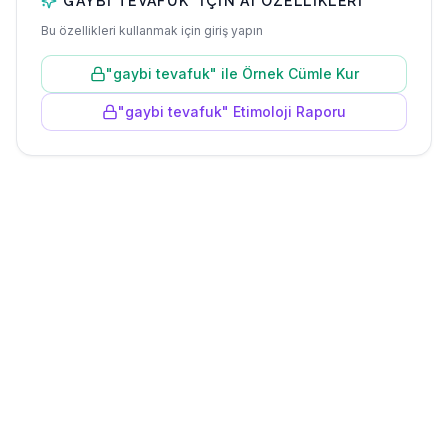
"
GAYBI TEVAFUK
" IÇIN AI ÖZELLIKLERI
Bu özellikleri kullanmak için giriş yapın
"
gaybi tevafuk
" ile Örnek Cümle Kur
"
gaybi tevafuk
" Etimoloji Raporu