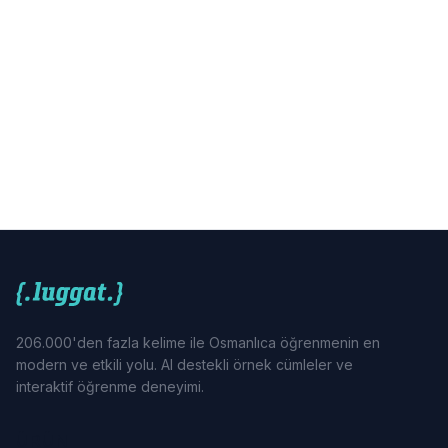
206.000'den fazla kelime ile Osmanlıca öğrenmenin en
modern ve etkili yolu. AI destekli örnek cümleler ve
interaktif öğrenme deneyimi.
ÜRÜN