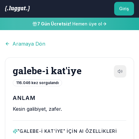
Giriş
7 Gün Ücretsiz!
Hemen üye ol
Aramaya Dön
galebe-i kat'iye
116.046
kez sorgulandı
ANLAM
Kesin galibiyet, zafer.
"
GALEBE-I KAT'IYE
" IÇIN AI ÖZELLIKLERI