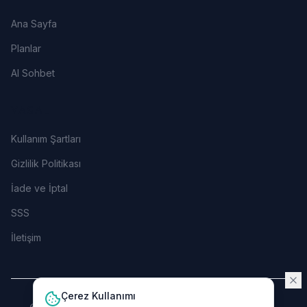
Ana Sayfa
Planlar
AI Sohbet
YASAL
Kullanım Şartları
Gizlilik Politikası
İade ve İptal
SSS
İletişim
Çerez Kullanımı