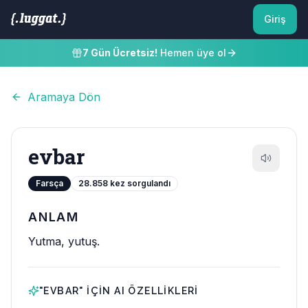
Giriş
7 Gün Ücretsiz!
Hemen üye ol
Aramaya Dön
evbar
Farsça
28.858
kez sorgulandı
ANLAM
Yutma, yutuş.
"
EVBAR
" IÇIN AI ÖZELLIKLERI