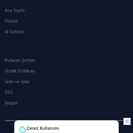
Ana Sayfa
Planlar
AI Sohbet
YASAL
Kullanım Şartları
Gizlilik Politikası
İade ve İptal
SSS
İletişim
Çerez Kullanımı