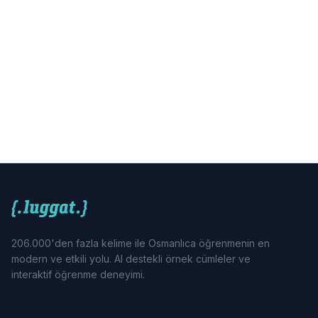
206.000'den fazla kelime ile Osmanlıca öğrenmenin en
modern ve etkili yolu. AI destekli örnek cümleler ve
interaktif öğrenme deneyimi.
ÜRÜN