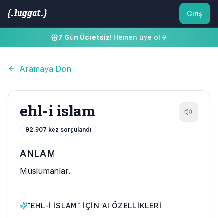
Giriş
7 Gün Ücretsiz!
Hemen üye ol
Aramaya Dön
ehl-i islam
92.907
kez sorgulandı
ANLAM
Müslümanlar.
"
EHL-I ISLAM
" IÇIN AI ÖZELLIKLERI