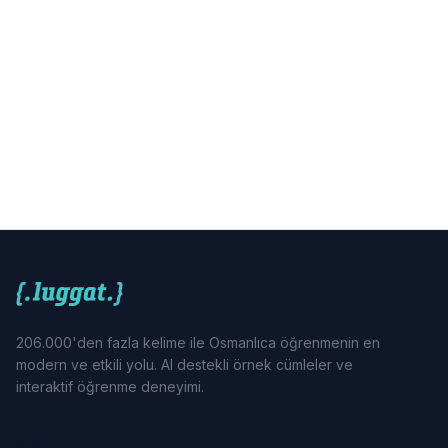
206.000'den fazla kelime ile Osmanlıca öğrenmenin en
modern ve etkili yolu. AI destekli örnek cümleler ve
interaktif öğrenme deneyimi.
ÜRÜN