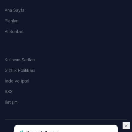
Ana Sayfa
Planlar
AI Sohbet
YASAL
Kullanım Şartları
Gizlilik Politikası
İade ve İptal
SSS
İletişim