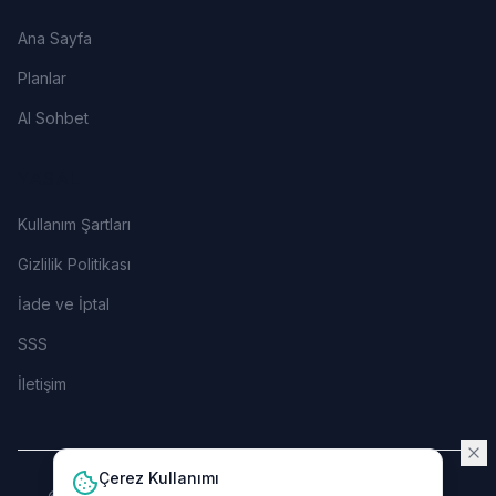
Ana Sayfa
Planlar
AI Sohbet
YASAL
Kullanım Şartları
Gizlilik Politikası
İade ve İptal
SSS
İletişim
Çerez Kullanımı