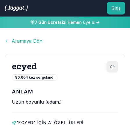
Giriş
7 Gün Ücretsiz!
Hemen üye ol
Aramaya Dön
ecyed
80.604
kez sorgulandı
ANLAM
Uzun boyunlu (adam.)
"
ECYED
" IÇIN AI ÖZELLIKLERI