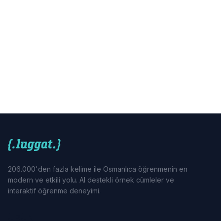
206.000'den fazla kelime ile Osmanlıca öğrenmenin en
modern ve etkili yolu. AI destekli örnek cümleler ve
interaktif öğrenme deneyimi.
ÜRÜN