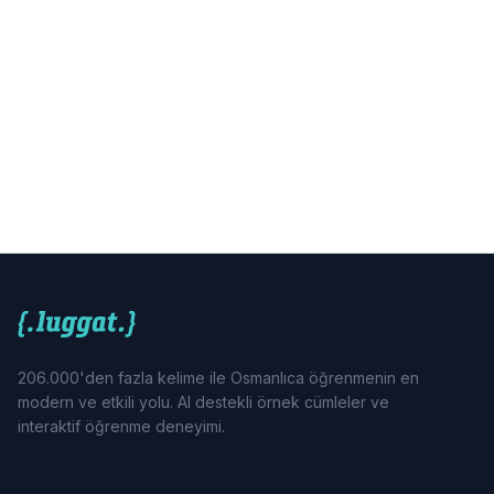
206.000'den fazla kelime ile Osmanlıca öğrenmenin en
modern ve etkili yolu. AI destekli örnek cümleler ve
interaktif öğrenme deneyimi.
ÜRÜN