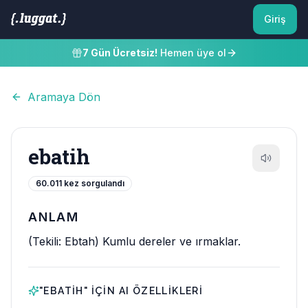
Giriş
7 Gün Ücretsiz!
Hemen üye ol
Aramaya Dön
ebatih
60.011
kez sorgulandı
ANLAM
(Tekili: Ebtah) Kumlu dereler ve ırmaklar.
"
EBATIH
" IÇIN AI ÖZELLIKLERI