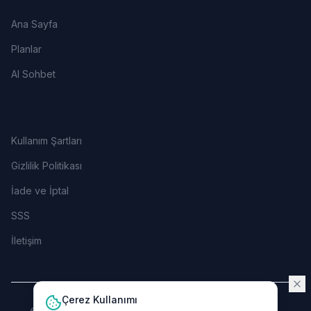
Ana Sayfa
Planlar
AI Sohbet
YASAL
Kullanım Şartları
Gizlilik Politikası
İade ve İptal
SSS
İletişim
Çerez Kullanımı